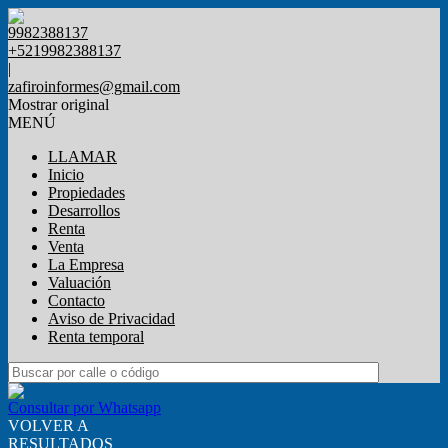
9982388137
+5219982388137
|
zafiroinformes@gmail.com
Mostrar original
MENÚ
LLAMAR
Inicio
Propiedades
Desarrollos
Renta
Venta
La Empresa
Valuación
Contacto
Aviso de Privacidad
Renta temporal
Consultar por Whatsapp
VOLVER A
RESULTADOS