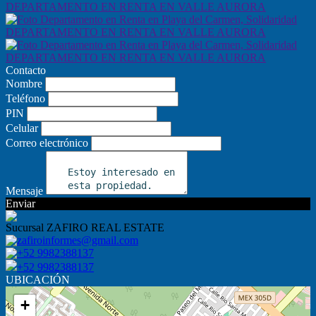
Contacto
Nombre
Teléfono
PIN
Celular
Correo electrónico
Mensaje
Enviar
Sucursal ZAFIRO REAL ESTATE
zafiroinformes@gmail.com
+52 9982388137
+52 9982388137
UBICACIÓN
+