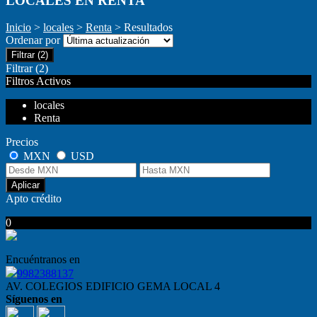
LOCALES EN RENTA
Inicio
>
locales
>
Renta
> Resultados
Ordenar por
Filtrar
(2)
Filtrar
(2)
Filtros Activos
locales
Renta
Precios
MXN
USD
Aplicar
Apto crédito
0
No hubo resultados para su búsqueda
Encuéntranos en
9982388137
AV. COLEGIOS EDIFICIO GEMA LOCAL 4
Síguenos en