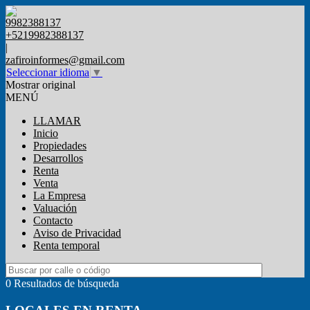
9982388137
+5219982388137
|
zafiroinformes@gmail.com
Seleccionar idioma
▼
Mostrar original
MENÚ
LLAMAR
Inicio
Propiedades
Desarrollos
Renta
Venta
La Empresa
Valuación
Contacto
Aviso de Privacidad
Renta temporal
0 Resultados de búsqueda